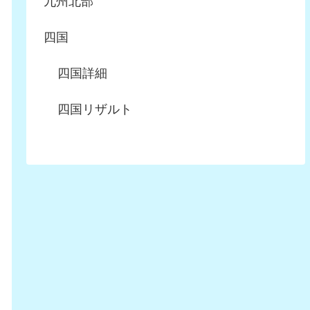
九州北部
四国
四国詳細
四国リザルト