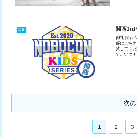
関西3r
関西
御礼 関西
催にご協力
賛してくだ
て、いつも出
次
1
2
3