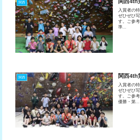
関西4t
関西
入賞者の特
ぜひぜひ写
す。ご参考
準...
関西4t
関西
入賞者の特
ぜひぜひ写
す。ご参考
優勝・第...