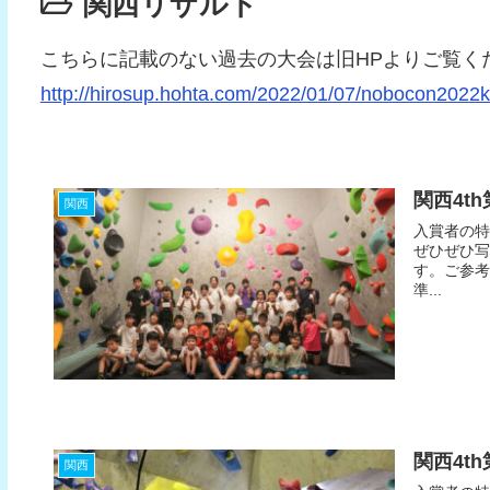
関西リザルト
こちらに記載のない過去の大会は旧HPよりご覧く
http://hirosup.hohta.com/2022/01/07/nobocon2022k
関西4t
関西
入賞者の特
ぜひぜひ写
す。ご参考
準...
関西4t
関西