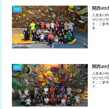
関西4t
関西
入賞者の特
ぜひぜひ写
す。ご参考
準...
関西4t
関西
入賞者の特
ぜひぜひ写
す。ご参考
ア...