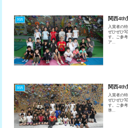
関西4t
関西
入賞者の特
ぜひぜひ写
す。ご参考
ア...
関西4t
関西
入賞者の特
ぜひぜひ写
す。ご参考
準...