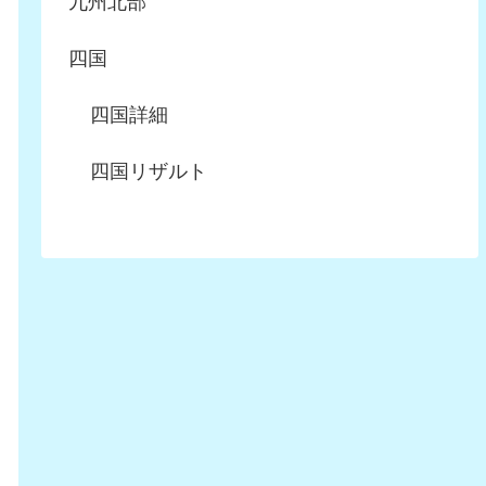
九州北部
四国
四国詳細
四国リザルト