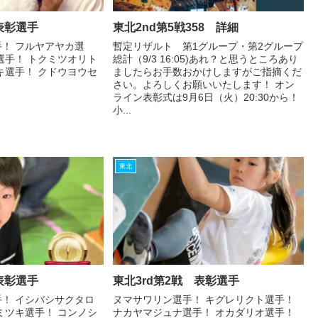
表彰選手
東北2nd第5戦358 詳細
！ フルヤアヤカ選
暫定リザルト 第1グループ・第2グループ
選手！ トクミツオリト
総計（9/3 16:05)あれ？と思うところあり
キ選手！ クドウヨウセ
ましたらお手数おかけしますがご指摘くだ
さい。よろしくお願いいたします！ オン
ライン表彰式は9月6日（火）20:30から！
小...
東北
表彰選手
東北3rd第2戦 表彰選手
！ イシバシサクタロ
ヌマサワリン選手！ キグレリクト選手！
ミツキ選手！ コンノシ
ナカヤマジュナ選手！ オカダリオ選手！