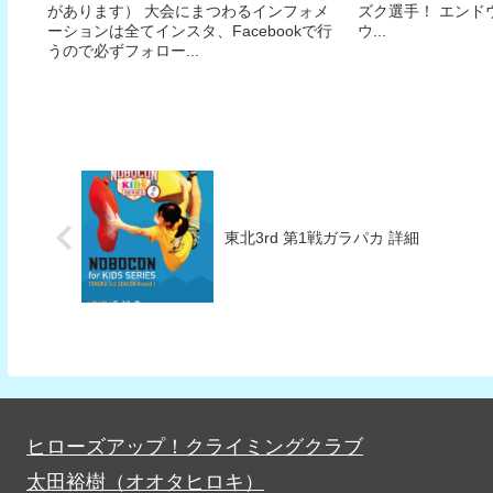
があります） 大会にまつわるインフォメ
ズク選手！ エンド
ーションは全てインスタ、Facebookで行
ウ...
うので必ずフォロー...
東北3rd 第1戦ガラパカ 詳細
ヒローズアップ！クライミングクラブ
太田裕樹（オオタヒロキ）