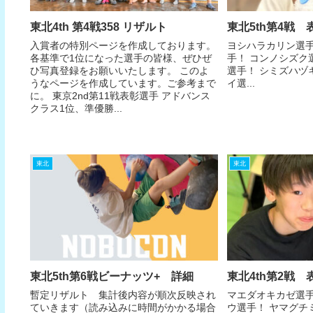
東北4th 第4戦358 リザルト
東北5th第4戦 
入賞者の特別ページを作成しております。
ヨシハラカリン選手
各基準で1位になった選手の皆様、ぜひぜ
手！ コンノシズク
ひ写真登録をお願いいたします。 このよ
選手！ シミズハヅ
うなページを作成しています。ご参考まで
イ選...
に。 東京2nd第11戦表彰選手 アドバンス
クラス1位、準優勝...
東北
東北
東北5th第6戦ビーナッツ+ 詳細
東北4th第2戦 
暫定リザルト 集計後内容が順次反映され
マエダオキカゼ選手
ていきます（読み込みに時間がかかる場合
ウ選手！ ヤマグチ