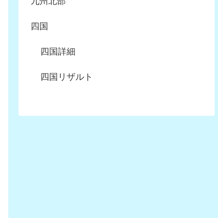
九州北部
四国
四国詳細
四国リザルト