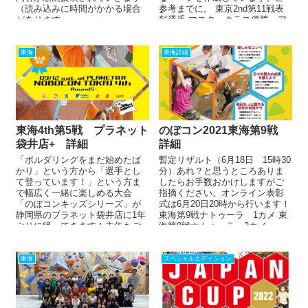
（読み込みに時間がかかる場合
参考までに。 東京2nd第11戦表
があります...
彰選手 マスタークラス優勝、ア
ドバンスクラス優勝...
東海
東海詳細
東海4th第5戦 プラネット
のぼコン2021東海第9戦
袋井店+ 詳細
詳細
「ボルダリングをまだ始めたば
暫定リザルト（6月18日 15時30
かり」という方から「選手とし
分）あれ？と思うところありま
て登っています！」という方ま
したらお手数おかけしますがご
で幅広く一緒に楽しめる大会
指摘ください。オンライン表彰
「のぼコンキッズシリーズ」が
式は6月20日20時から行います！
静岡県のプラネット袋井店に1年
東海第9戦ナトゥーラ 1カメ 東
ぶりに帰ってきます！去年もご
海第9戦ナトゥーラ 2カメ ...
参加いただいた方はポスター...
東海
スペシャルエディション