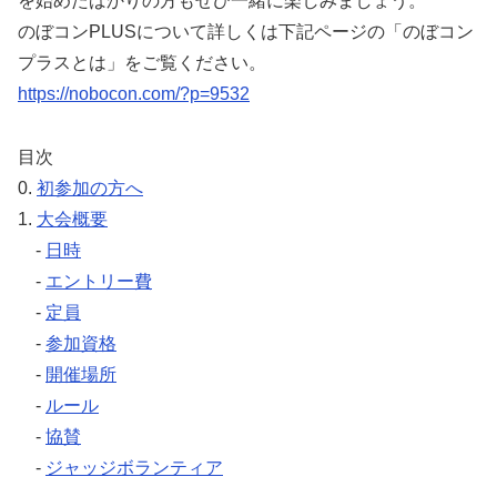
を始めたばかりの方もぜひ一緒に楽しみましょう。
のぼコンPLUSについて詳しくは下記ページの「のぼコン
プラスとは」をご覧ください。
https://nobocon.com/?p=9532
目次
0.
初参加の方へ
1.
大会概要
-
日時
-
エントリー費
-
定員
-
参加資格
-
開催場所
-
ルール
-
協賛
-
ジャッジボランティア