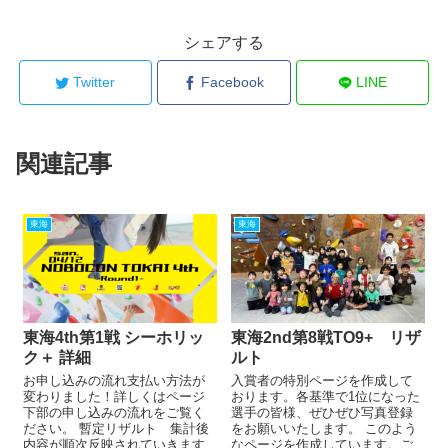
シェアする
Twitter
Facebook
LINE
関連記事
東海
東海
東海4th第1戦 シーホリッ
東海2nd第8戦TO9+ リザ
ク＋ 詳細
ルト
お申し込みの流れ支払い方法が
入賞者の特別ページを作成して
変わりました！詳しくはページ
おります。各基準で1位になった
下部の申し込みの流れをご覧く
選手の皆様、ぜひぜひ写真登録
ださい。 暫定リザルト 集計後
をお願いいたします。 このよう
内容が順次反映されていきます
なページを作成しています。ご