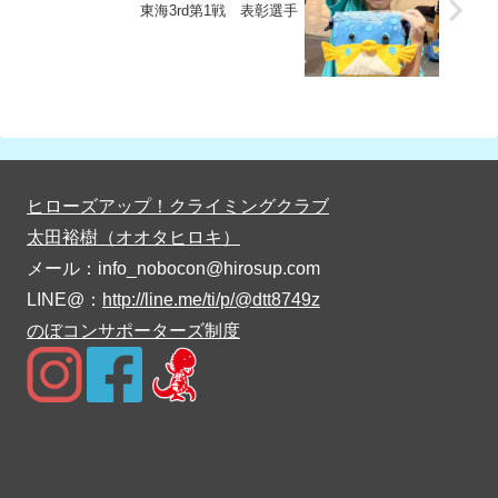
東海3rd第1戦 表彰選手
ヒローズアップ！クライミングクラブ
太田裕樹（オオタヒロキ）
メール：info_nobocon@hirosup.com
LINE@：
http://line.me/ti/p/@dtt8749z
のぼコンサポーターズ制度