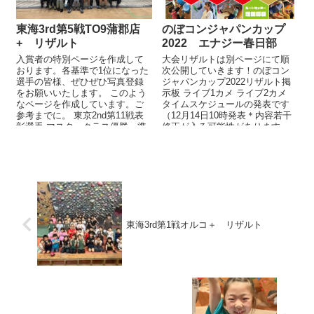
東海3rd第5戦TO9蒲郡店
のぼコンジャパンカップ
+ リザルト
2022 エナジー春日部
入賞者の特別ページを作成して
大会リザルトは別ページにて順
おります。各基準で1位になった
次公開していきます！のぼコン
選手の皆様、ぜひぜひ写真登録
ジャパンカップ2022リザルト掲
をお願いいたします。 このよう
示板 ライブ1カメ ライブ2カメ
なページを作成しています。ご
タイムスケジュールの発表です
参考までに。 東京2nd第11戦表
（12月14日10時発表＊内容若干
彰選手 マスタークラス優勝・準
修正が入る可能性があります。
優勝・第3位、アド...
＊...
東海3rd第1戦オルコ＋ リザルト