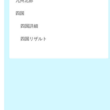
九州北部
四国
四国詳細
四国リザルト