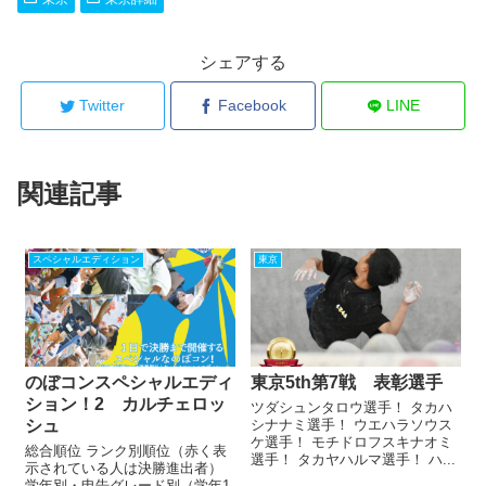
シェアする
Twitter
Facebook
LINE
関連記事
スペシャルエディション
東京
のぼコンスペシャルエディ
東京5th第7戦 表彰選手
ション！2 カルチェロッ
ツダシュンタロウ選手！ タカハ
シュ
シナナミ選手！ ウエハラソウス
ケ選手！ モチドロフスキナオミ
総合順位 ランク別順位（赤く表
選手！ タカヤハルマ選手！ ハ...
示されている人は決勝進出者）
学年別・申告グレード別（学年1