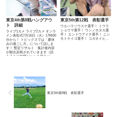
東京4th第8戦ハングアウ
東京5th第12戦 表彰選手
ト 詳細
ウエハラソウスケ選手！ ミウラ
ショウマ選手！ ウンノホタカ選
ライブ1カメ ライブ2カメ オンラ
手！ エンドウアイナ選手！ ニシ
イン表彰式7月16日（火）17時00
モトケイゴ選手！ コガネイヒ...
分から！ トピックスでは「夏休
みの過ごし方」について話しま
す！ 暫定リザルト 集計後内容
が順次反映されていきます（読
み込みに時間がかかる場合が
あ...
東京5th第8戦 表彰選手