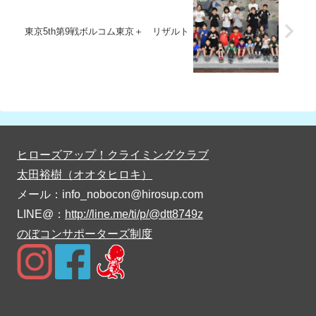
東京5th第9戦ボルコム東京＋ リザルト
ヒローズアップ！クライミングクラブ
太田裕樹（オオタヒロキ）
メール：info_nobocon@hirosup.com
LINE@：
http://line.me/ti/p/@dtt8749z
のぼコンサポーターズ制度