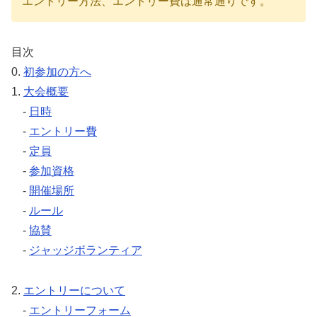
エントリー方法、エントリー費は通常通りです。
目次
0.
初参加の方へ
1.
大会概要
-
日時
-
エントリー費
-
定員
-
参加資格
-
開催場所
-
ルール
-
協賛
-
ジャッジボランティア
2.
エントリーについて
-
エントリーフォーム