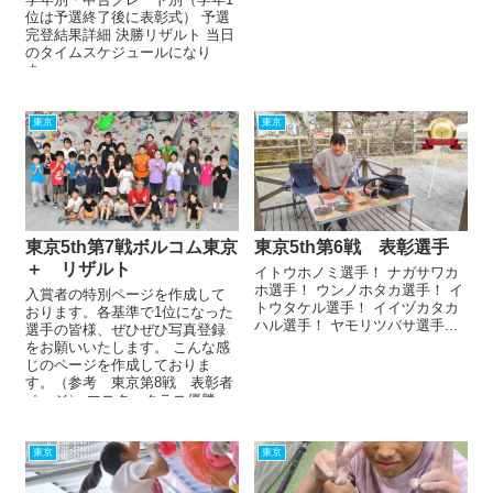
位は予選終了後に表彰式） 予選
完登結果詳細 決勝リザルト 当日
のタイムスケジュールになり
ま...
東京
東京
東京5th第7戦ボルコム東京
東京5th第6戦 表彰選手
＋ リザルト
イトウホノミ選手！ ナガサワカ
ホ選手！ ウンノホタカ選手！ イ
入賞者の特別ページを作成して
トウタケル選手！ イイヅカタカ
おります。各基準で1位になった
ハル選手！ ヤモリツバサ選手...
選手の皆様、ぜひぜひ写真登録
をお願いいたします。 こんな感
じのページを作成しておりま
す。（参考 東京第8戦 表彰者
ページ） マスタークラス優勝、
アドバンスクラス優勝、準優...
東京
東京