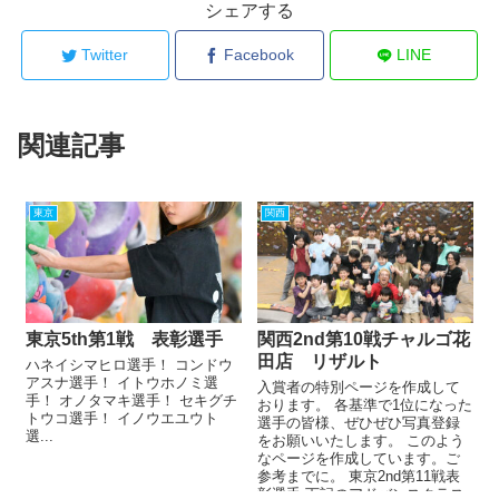
シェアする
Twitter
Facebook
LINE
関連記事
東京
関西
東京5th第1戦 表彰選手
関西2nd第10戦チャルゴ花
田店 リザルト
ハネイシマヒロ選手！ コンドウ
アスナ選手！ イトウホノミ選
入賞者の特別ページを作成して
手！ オノタマキ選手！ セキグチ
おります。 各基準で1位になった
トウコ選手！ イノウエユウト
選手の皆様、ぜひぜひ写真登録
選...
をお願いいたします。 このよう
なページを作成しています。ご
参考までに。 東京2nd第11戦表
彰選手 下記のアドバンスクラス