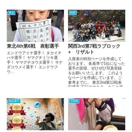
優勝・...
東北
関西
東北4th第6戦 表彰選手
関西3rd第7戦ラブロック
+ リザルト
エンドウアイナ選手！ タカイチ
ハヤ選手！ ヤマグチミツキ選
入賞者の特別ページを作成して
手！ ヤマグチヨウタ選手！ サナ
おります。 各基準で1位になった
ダコウメイ選手！ エンドウフ
選手の皆様、ぜひぜひ写真登録
ウ...
をお願いいたします。 このよう
なページを作成しています。ご
参考までに。 東京2nd第11戦表
彰選手 下記のマスタークラス優
勝・準優勝・第...
表彰選手
北関東