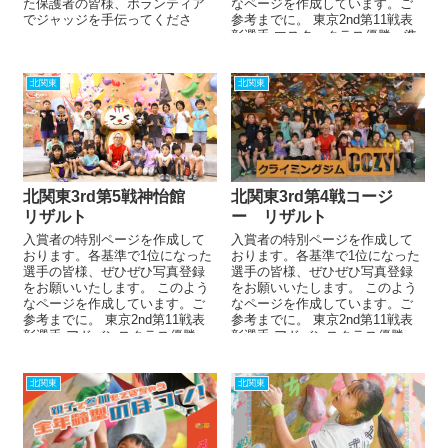
た保護者の皆様、ボランティア
なページを作成しています。ご
でジャッジを手伝ってくださ
参考までに。 東京2nd第11戦表
っ...
彰選手 マスタークラス優勝、準
優勝、第3位・アド...
北関東
北関東
北関東3rd第5戦神怡館
北関東3rd第4戦コージ
リザルト
ー リザルト
入賞者の特別ページを作成して
入賞者の特別ページを作成して
おります。各基準で1位になった
おります。各基準で1位になった
選手の皆様、ぜひぜひ写真登録
選手の皆様、ぜひぜひ写真登録
をお願いいたします。 このよう
をお願いいたします。 このよう
なページを作成しています。ご
なページを作成しています。ご
参考までに。 東京2nd第11戦表
参考までに。 東京2nd第11戦表
彰選手 アドバンスクラス優勝、
彰選手 アドバンスクラス優勝・
準優勝、第3位・総...
総合優勝・各学年1...
北関東
北関東