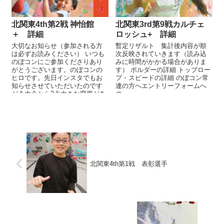
北関東4th第2戦 神怡館
北関東3rd第9戦カルチェ
＋ 詳細
ロッシュ+ 詳細
大切なお知らせ（参加される方
暫定リザルト 集計後内容が順
は必ずお読みください） いつも
次反映されていきます（読み込
のぼコンにご参加くださりあり
みに時間がかかる場合がありま
がとうございます。のぼコンの
す） ボルダーの詳細 トップロー
ヒロです。先日インスタでもお
プ・スピードの詳細 のぼコン常
知らせさせていただいたのです
連の方へエントリーフォームへ
が今大会から2点大きな変更があ
の...
ります。1. エントリー費...
北関東4th第1戦 表彰選手