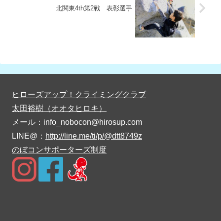
北関東4th第2戦 表彰選手
ヒローズアップ！クライミングクラブ
太田裕樹（オオタヒロキ）
メール：info_nobocon@hirosup.com
LINE@：
http://line.me/ti/p/@dtt8749z
のぼコンサポーターズ制度