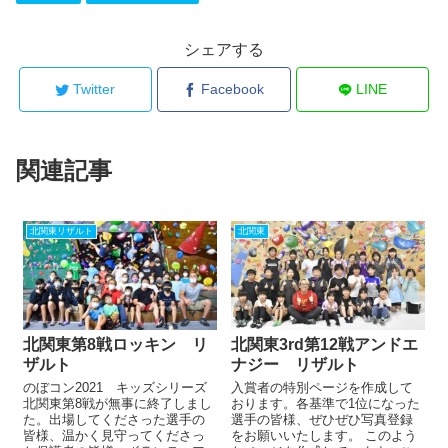
シェアする
Twitter
Facebook
LINE
関連記事
北関東リザルト
北関東
北関東第8戦ロッキン リ
北関東3rd第12戦アンドエ
ザルト
ナジー リザルト
のぼコン2021 キッズシリーズ
入賞者の特別ページを作成して
北関東第8戦が無事に終了しまし
おります。各基準で1位になった
た。出場してくださった選手の
選手の皆様、ぜひぜひ写真登録
皆様、温かく見守ってくださっ
をお願いいたします。 このよう