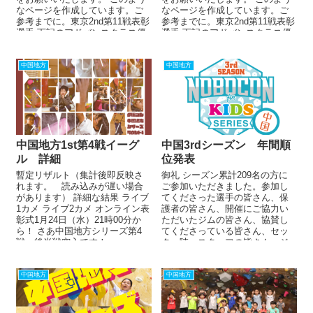
なページを作成しています。ご
なページを作成しています。ご
参考までに。東京2nd第11戦表彰
参考までに。東京2nd第11戦表彰
選手 下記のアドバンスクラス優
選手 下記のアドバンスクラス優
勝・準優勝・第3位、一般クラ
勝・準優勝・第3位、一般クラ
ス...
ス...
中国地方
中国地方
中国地方1st第4戦イーグ
中国3rdシーズン 年間順
ル 詳細
位発表
暫定リザルト（集計後即反映さ
御礼 シーズン累計209名の方に
れます。 読み込みが遅い場合
ご参加いただきました。参加し
があります） 詳細な結果 ライブ
てくださった選手の皆さん、保
1カメ ライブ2カメ オンライン表
護者の皆さん、開催にご協力い
彰式1月24日（水）21時00分か
ただいたジムの皆さん、協賛し
ら！ さあ中国地方シリーズ第4
てくださっている皆さん、セッ
戦 後半戦突入です！...
ター陣、スタッフの皆さん、ジ
ャッジの皆さん、カメラマン
の...
中国地方
中国地方