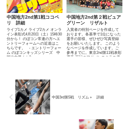
中国地方2nd第1戦ココペ
中国地方2nd第２戦ピュア
リ 詳細
グリーン リザルト
ライブ1カメ ライブ2カメ オンラ
入賞者の特別ページを作成して
イン表彰式4月20日（土）15時30
おります。各基準で1位になった
分から！ のぼコン常連の方へエ
選手の皆様、ぜひぜひ写真登録
ントリーフォームへの近道はこ
をお願いいたします。 このよう
ちらです。 - エントリーフォー
なページを作成しています。ご
ム のぼコンキッズシリーズ 中
参考までに。東京2nd第11戦表彰
国地方早くも2...
選手 下記のアドバンスクラス優
勝・準優勝・第3位、一般クラ
ス...
中国3rd第5戦 リズム＋ 詳細