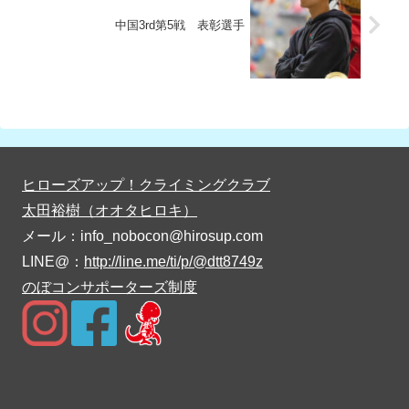
中国3rd第5戦 表彰選手
ヒローズアップ！クライミングクラブ
太田裕樹（オオタヒロキ）
メール：info_nobocon@hirosup.com
LINE@：
http://line.me/ti/p/@dtt8749z
のぼコンサポーターズ制度