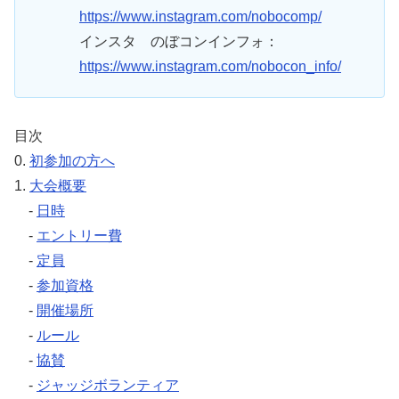
https://www.instagram.com/nobocomp/
インスタ のぼコンインフォ：
https://www.instagram.com/nobocon_info/
目次
0.
初参加の方へ
1.
大会概要
-
日時
-
エントリー費
-
定員
-
参加資格
-
開催場所
-
ルール
-
協賛
-
ジャッジボランティア