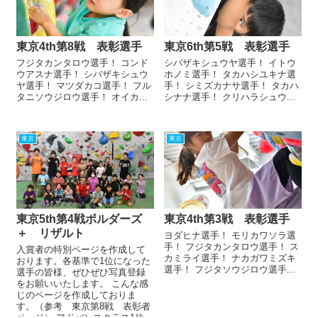
東京4th第8戦 表彰選手
東京6th第5戦 表彰選手
フジタカンタロウ選手！ コンド
シバザキシュウヤ選手！ イトウ
ウアスナ選手！ シバザキシュウ
ホノミ選手！ タカハシユキナ選
ヤ選手！ マツダカコ選手！ フル
手！ シミズカナサ選手！ タカハ
タニソウジロウ選手！ オイカ...
シナナ選手！ クリハラシュウ...
東京
東京
東京5th第4戦ボルダーズ
東京4th第3戦 表彰選手
＋ リザルト
ヨダヒナ選手！ モリカワソラ選
手！ フジタカンタロウ選手！ ス
入賞者の特別ページを作成して
カミライ選手！ ナカガワミズキ
おります。各基準で1位になった
選手！ フジタソウジロウ選手...
選手の皆様、ぜひぜひ写真登録
をお願いいたします。 こんな感
じのページを作成しておりま
す。（参考 東京第8戦 表彰者
ページ） アドバンスクラス1位、