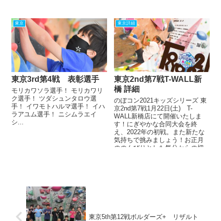
準優勝、第3位・総合...
東京
東京詳細
東京3rd第4戦 表彰選手
東京2nd第7戦T-WALL新
橋 詳細
モリカワソラ選手！ モリカワリ
ク選手！ ツダシュンタロウ選
のぼコン2021キッズシリーズ 東
手！ イワモトハルマ選手！ イハ
京2nd第7戦1月22日(土) T-
ラアユム選手！ ニシムラエイ
WALL新橋店にて開催いたしま
シ...
す！にぎやかな合同大会を終
え、2022年の初戦。また新たな
気持ちで挑みましょう！お正月
ののんびりとした気分からの切
り替えにもご活用ください...
東京5th第12戦ボルダーズ+ リザルト