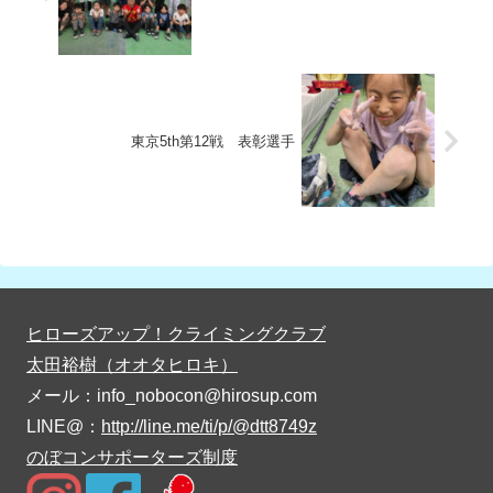
東京5th第12戦 表彰選手
ヒローズアップ！クライミングクラブ
太田裕樹（オオタヒロキ）
メール：info_nobocon@hirosup.com
LINE@：
http://line.me/ti/p/@dtt8749z
のぼコンサポーターズ制度