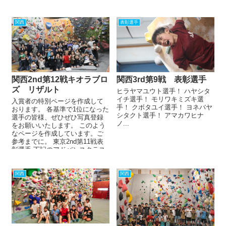
サンガ...
関西
表彰選手
関西2nd第12戦キオラブロ
関西3rd第9戦 表彰選手
ズ リザルト
ヒラヤマユウト選手！ ハヤシタ
イチ選手！ モリワキミズキ選
入賞者の特別ページを作成して
手！ クボタユイ選手！ ヨネバヤ
おります。 各基準で1位になった
シタクト選手！ アマカワヒナ
選手の皆様、ぜひぜひ写真登録
ノ...
をお願いいたします。 このよう
なページを作成しています。ご
参考までに。 東京2nd第11戦表
彰選手 下記のアドバンスクラス
優勝・...
関西
関西