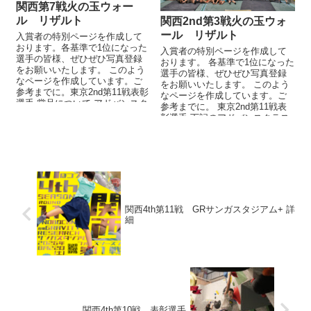
関西第7戦火の玉ウォー
ル リザルト
関西2nd第3戦火の玉ウォ
ール リザルト
入賞者の特別ページを作成して
おります。各基準で1位になった
入賞者の特別ページを作成して
選手の皆様、ぜひぜひ写真登録
おります。 各基準で1位になった
をお願いいたします。 このよう
選手の皆様、ぜひぜひ写真登録
なページを作成しています。ご
をお願いいたします。 このよう
参考までに。東京2nd第11戦表彰
なページを作成しています。ご
選手 賞品について アドバンスク
参考までに。 東京2nd第11戦表
ラス優勝・準優勝・第3位、一...
彰選手 下記のアドバンスクラス
優勝・...
関西4th第11戦 GRサンガスタジアム+ 詳
細
関西4th第10戦 表彰選手