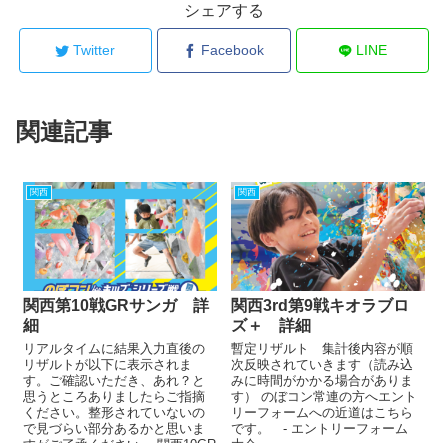
シェアする
Twitter
Facebook
LINE
関連記事
関西
関西
関西第10戦GRサンガ 詳
関西3rd第9戦キオラブロ
細
ズ＋ 詳細
リアルタイムに結果入力直後の
暫定リザルト 集計後内容が順
リザルトが以下に表示されま
次反映されていきます（読み込
す。ご確認いただき、あれ？と
みに時間がかかる場合がありま
思うところありましたらご指摘
す） のぼコン常連の方へエント
ください。整形されていないの
リーフォームへの近道はこちら
で見づらい部分あるかと思いま
です。 - エントリーフォーム
すがご了承ください。 関西10GR
大会...