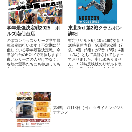
学年最強決定戦2025 ボ
東北3rd 第2戦クラムボン
ルズ南仙台店
詳細
のぼコンキッズシリーズ学年最
暫定リザルト6月10日18時更新＊
強決定戦行います！不定期に開
18時更新内容 90度壁の2番（7
催している学年最強決定戦、今
級）4番（6級）が2番（8級）4番
年は仙台のBOLZで開催します！
（7級）として集計されてしまっ
東北シリーズの人だけでなく、
ておりました。申し訳ありませ
各地の選手たちにも参加しても
ん。＊即時反映版のリザルト表
らいたいと...
示にエラーがあったようです。
今回発表...
第4戦 7月18日（日） クライミングジム
ナナシノ