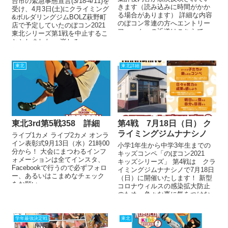
台市の緊急事態宣言(3/18-4/11)を
きます（読み込みに時間がかか
受け、4月3日(土)にクライミング
る場合があります） 詳細な内容
&ボルダリングジムBOLZ萩野町
のぼコン常連の方へエントリー
店で予定していたのぼコン2021
フォームへの近道はこちらで...
東北シリーズ第1戦を中止するこ
ととしました。 楽しみ...
東北
東北詳細
東北3rd第5戦358 詳細
第4戦 7月18日（日） ク
ライミングジムナナシノ
ライブ1カメ ライブ2カメ オンラ
イン表彰式9月13日（水）21時00
小学1年生から中学3年生までの
分から！ 大会にまつわるインフ
キッズコンペ「のぼコン2021
ォメーションは全てインスタ、
キッズシリーズ」 第4戦は クラ
Facebookで行うので必ずフォロ
イミングジムナナシノで7月18日
ー、あるいはこまめなチェック
（日）に開催いたします！ 新型
をお願い...
コロナウィルスの感染拡大防止
のため、色々な事に気をつけな
がらのコンペと...
学年最強決定戦
東北