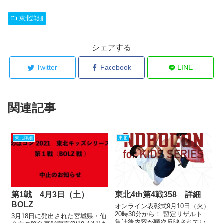
東北詳細
シェアする
Twitter
Facebook
LINE
関連記事
東北詳細
東北
第1戦 4月3日（土）
東北4th第4戦358 詳細
BOLZ
オンライン表彰式9月10日（火）
20時30分から！ 暫定リザルト
3月18日に発出された宮城県・仙
集計後内容が順次反映されてい