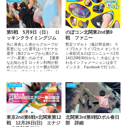
第5戦 5月9日（日） ロ
のぼコン北関東2nd第9
ッキンクライミングジム
戦 ファニー
先に発表した表からグループが
暫定リザルト（集計即反映） ラ
変更になった選手はハラナナセ
イブ1カメ ライブ2カメ オンライ
選手（第2グループから第1グル
ン表彰式＆のぼコンニュース2月
ープへ変更）のみです。 【重要
14日20時30分から！ 大会にまつ
なお知らせ】ロッキン利用が初
わるインフォメーションは全て
めての方のエントリー費が5100
インスタ、Facebookで行うの...
円となっておりましたが正しく
は5500円でした。大変申し...
北関東詳細
北関東
東京2nd第6戦×北関東第12
北関東3rd第8戦Dボル春日
戦 12月26日(日) エナジ
部 詳細