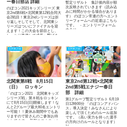
ー春日部店 詳細
暫定リザルト 集計後内容が順
次反映されていきます（読み込
のぼコン2021キッズシリーズ 東
みに時間がかかる場合がありま
京2nd第6戦×北関東第12戦合同大
す） のぼコン常連の方へエント
会2戦目！東京2ndシリーズは折
リーフォームへの近道はこちら
り返しそしてそして、北関東シ
です。 - エントリーフォーム
リーズはついにファイナルを迎
大会に...
えます！この大会を節目とし、
しっかり準備して成長へ繋げま
しょう。総合優勝、シリー...
北関東詳細
北関東詳細
北関東第8戦 8月15日
東京2nd第12戦×北関東
（日） ロッキン
2nd第5戦エナジー春日
部 詳細
「のぼコン2021 北関東キッズ
シリーズ戦」第８戦をロッキン
第1グループ暫定リザルト 6月19
にて8月15日(日)開催します！な
日12時00分 「のぼコンアドバン
んと2グループ最大80名エントリ
ス」導入決定！みなさんにより
ー可能！！夏休み期間中でもあ
楽しんで頂くためのルール追加
りますので皆さんのご参加お待
です。（高い実力を持った選手
ちしてます。 新型コロナウィル
の方向けのルールとなります）
スの感染拡大防止のた...
対...