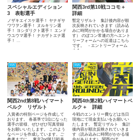
スペシャルエディション
関西3rd第10戦ココモ＋
3 表彰選手
詳細
ノザキエイスケ選手！ ヤナギサ
暫定リザルト 集計後内容が順
ワワヲン選手！ ヌルキリン選
次反映されていきます（読み込
手！ ヨシダリクト選手！ エンド
みに時間がかかる場合がありま
ウユウマ選手！ ナカザトエナ選
す） のぼコン常連の方へエント
手！ ...
リーフォームへの近道はこちら
です。 - エントリーフォーム
大会...
関西
関西
関西2nd第8戦ハイマート
関西4th第2戦ハイマートベ
ベルク リザルト
ルク＋ 詳細
入賞者の特別ページを作成して
今戦のエントリー費などは当日
おります。 各基準で1位になった
現地にて現金支払いをお願いい
選手の皆様、ぜひぜひ写真登録
たします。 暫定リザルト 集計
をお願いいたします。 このよう
後内容が順次反映されていきま
なページを作成しています。ご
す（読み込みに時間がかかる場
参考までに。 東京2nd第11戦表
合があります） 関西のぼ...