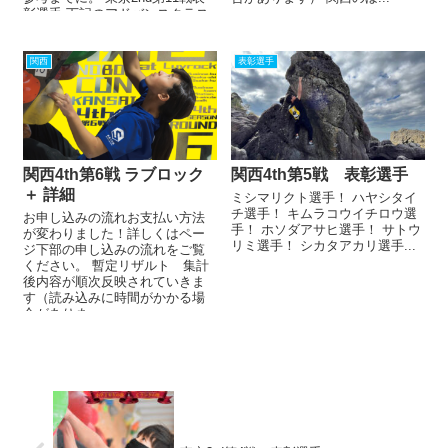
彰選手 下記のアドバンスクラス
優勝・...
関西
表彰選手
関西4th第6戦 ラブロック
関西4th第5戦 表彰選手
＋ 詳細
ミシマリクト選手！ ハヤシタイ
チ選手！ キムラコウイチロウ選
お申し込みの流れお支払い方法
手！ ホソダアサヒ選手！ サトウ
が変わりました！詳しくはペー
リミ選手！ シカタアカリ選手...
ジ下部の申し込みの流れをご覧
ください。 暫定リザルト 集計
後内容が順次反映されていきま
す（読み込みに時間がかかる場
合がありま...