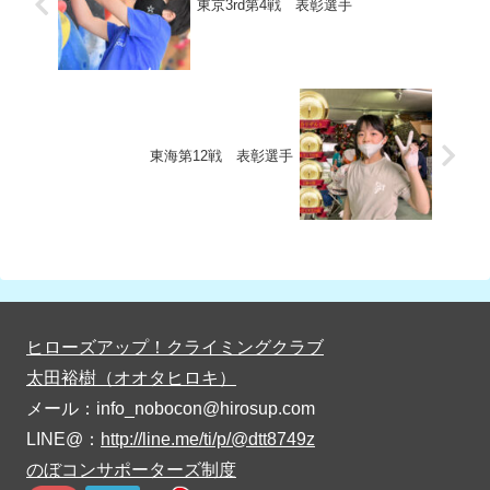
東京3rd第4戦 表彰選手
東海第12戦 表彰選手
ヒローズアップ！クライミングクラブ
太田裕樹（オオタヒロキ）
メール：info_nobocon@hirosup.com
LINE@：
http://line.me/ti/p/@dtt8749z
のぼコンサポーターズ制度