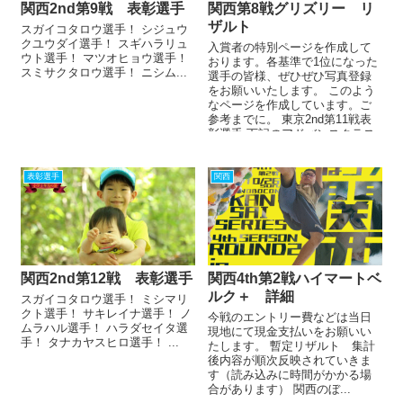
関西2nd第9戦 表彰選手
関西第8戦グリズリー リ
ザルト
スガイコタロウ選手！ シジュウ
クユウダイ選手！ スギハラリュ
入賞者の特別ページを作成して
ウト選手！ マツオヒョウ選手！
おります。各基準で1位になった
スミサクタロウ選手！ ニシム...
選手の皆様、ぜひぜひ写真登録
をお願いいたします。 このよう
なページを作成しています。ご
参考までに。 東京2nd第11戦表
彰選手 下記のアドバンスクラス
優勝、一般クラス総合優勝...
表彰選手
関西
関西2nd第12戦 表彰選手
関西4th第2戦ハイマートベ
ルク＋ 詳細
スガイコタロウ選手！ ミシマリ
クト選手！ サキレイナ選手！ ノ
今戦のエントリー費などは当日
ムラハル選手！ ハラダセイタ選
現地にて現金支払いをお願いい
手！ タナカヤスヒロ選手！ ...
たします。 暫定リザルト 集計
後内容が順次反映されていきま
す（読み込みに時間がかかる場
合があります） 関西のぼ...