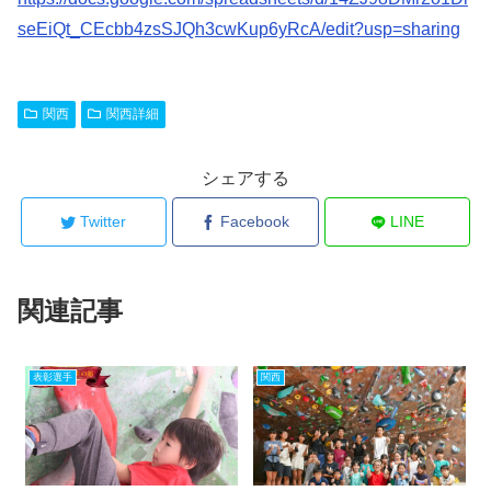
seEiQt_CEcbb4zsSJQh3cwKup6yRcA/edit?usp=sharing
関西
関西詳細
シェアする
Twitter
Facebook
LINE
関連記事
表彰選手
関西