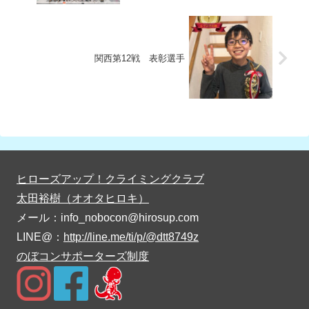
関西第12戦 表彰選手
ヒローズアップ！クライミングクラブ
太田裕樹（オオタヒロキ）
メール：info_nobocon@hirosup.com
LINE@：
http://line.me/ti/p/@dtt8749z
のぼコンサポーターズ制度