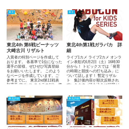
東北
東北
東北4th 第6戦ビーナッツ
東北4th第1戦ガラパカ 詳
大崎古川 リザルト
細
入賞者の特別ページを作成して
ライブ1カメ ライブ2カメ オンラ
おります。 各基準で1位になった
イン表彰式6月2日（土）16時30
選手の皆様、ぜひぜひ写真登録
分から！ トピックスでは「発育
をお願いいたします。 このよう
の時期と競技への打ち込み」に
なページを作成しています。ご
ついて話します！ 暫定リザル
参考までに。 東京2nd第11戦表
ト 集計後内容が順次反映され
彰選手 アドバンスクラス1位・準
ていきます（読み込みに時間が
優勝...
かかる場...
東北詳細
東北詳細