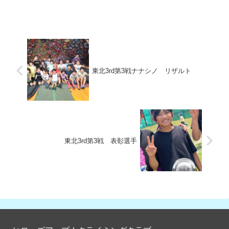
準優勝、第3位・総合優勝、準優
第3位・総合優勝・各学年1位・
勝...
各...
東北3rd第3戦ナナシノ リザルト
東北3rd第3戦 表彰選手