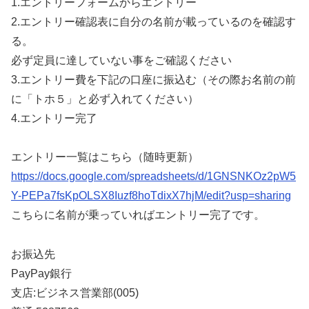
1.エントリーフォームからエントリー
2.エントリー確認表に自分の名前が載っているのを確認す
る。
必ず定員に達していない事をご確認ください
3.エントリー費を下記の口座に振込む（その際お名前の前
に「トホ５」と必ず入れてください）
4.エントリー完了
エントリー一覧はこちら（随時更新）
https://docs.google.com/spreadsheets/d/1GNSNKOz2pW5
Y-PEPa7fsKpOLSX8Iuzf8hoTdixX7hjM/edit?usp=sharing
こちらに名前が乗っていればエントリー完了です。
お振込先
PayPay銀行
支店:ビジネス営業部(005)