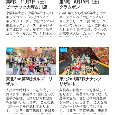
第8戦 11月7日（土）
第3戦 6月19日（土）
ビーナッツ大崎古川店
クラムボン
小学1年生から中学3年生までの
小学1年生から中学3年生までの
キッズコンペ「のぼコン2021
キッズコンペ「のぼコン2021
キッズシリーズ」 のぼコン2021
キッズシリーズ」 第3戦は クラ
東北キッズシリーズ おかげさ
ムボンで6月19日（土）に開催い
まで遂にファイナルです！新型
たします！ 新型コロナウィルス
コロナウィルスに何かと阻まれ
の感染拡大防止のため、色々な
た大会ではありましたがなにか
事に気をつけながらのコンペと
と思うように立ち行かない...
なります。ご不...
東北
東北
東北2nd第6戦ボルズ リ
東北2nd第3戦ナナシノ
ザルト
リザルト
入賞者の特別ページを作成して
入賞者の特別ページを作成して
おります。各基準で1位になった
おります。各基準で1位になった
選手の皆様、ぜひぜひ写真登録
選手の皆様、ぜひぜひ写真登録
をお願いいたします。 こんな感
をお願いいたします。 こんな感
じのページを作成しておりま
じのページを作成しておりま
す。（参考 東京第8戦 表彰者
す。（参考 東京第8戦 表彰者
ページ） アドバンスクラス1位、
ページ） アドバンスクラス1位、