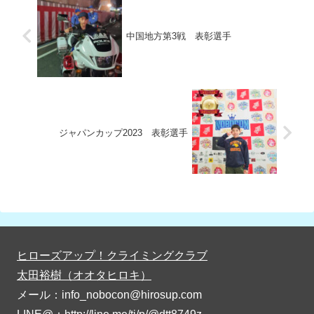
中国地方第3戦 表彰選手
ジャパンカップ2023 表彰選手
ヒローズアップ！クライミングクラブ
太田裕樹（オオタヒロキ）
メール：info_nobocon@hirosup.com