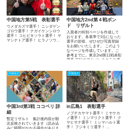
中国地方第5戦 表彰選手
中国地方2nd第４戦ボン
ド リザルト
ウメダカズマ選手！ ニシダゲン
ゴロウ選手！ ナガイケンシロウ
入賞者の特別ページを作成して
選手！ コヒビキソラト選手！ ヤ
おります。各基準で1位になった
マシナトア選手！ ヒラノソウ...
選手の皆様、ぜひぜひ写真登録
をお願いいたします。 このよう
なページを作成しています。ご
参考までに。東京2nd第11戦表彰
選手 下記のアドバンスクラス優
勝・準優勝・第3位、一般クラ
ス...
中国地方
中国地方
中国3rd第3戦 ココペリ 詳
in広島1 表彰選手
細
ノブチカヤマト選手！ ミヤケカ
ノ選手！ ミシマリクト選手！ ク
暫定リザルト 集計後内容が順
ヤヒサナ選手！ ミシマハルト選
次反映されていきます（読み込
手！ フジキミリ選手！ ...
みに時間がかかる場合がありま