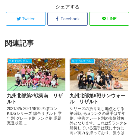
シェアする
Twitter
Facebook
LINE
関連記事
九州北部リザルト
九州北部リザルト
九州北部第2戦菊南 リザ
九州北部第6戦サンウォー
ルト
ル リザルト
2021/8/5 2021/8/10 のぼコン
シリーズの折り返し地点となる
KIDSシリーズ 総合リザルト 学
第6戦からSランクの選手は学年
年別 グレード別 ランク別 課題
別、申告グレード別の表彰対象
完登状況 ...
外となります。これはSランクを
所持している選手は既に十分に
高い実力を持っており、狙うは