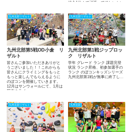
総合1位！で頑張ってほしいとい
うことと、頑...
九州北部リザルト
九州北部リザルト
九州北部第5戦OD小倉 リ
九州北部第1戦ジップロッ
ザルト
ク リザルト
皆さんご参加いただきありがと
学年 グレード ランク 課題完登
うございました！！これからも
状況 ランク昇格、初参加選手の
皆さんにクライミングをもっと
ランク のぼコンキッズシリーズ
もっと楽しんでもらえるように
九州北部第1戦が無事に終了し...
のぼコンを開催していきます。
12月はサンウォールにて、1月は
菊南クライ...
九州北部リザルト
九州北部