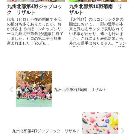
九州北部第4戦ジップロッ
九州北部第10戦菊南 リ
ク リザルト
ザルト
代表（ヒロ）不在の開催で不安
【お詫び】のぼコンランク別の
の部分も多くありましたが、お
順位において、一部の選手が本
かげさまでのぼコンキッズシリ
来と異なるランクで表彰されて
ーズ九州北部第4戦が無事に終了
いる事がわかり、修正を行いま
しました。ヒロの第二子も無事
した。これにより表彰対象から
産まれました！YouTu...
外れる選手はおりません。Yラン
ク3位だったウエムラコウタ選手
が1位に繰り上げとなりました。
...
九州北部第2戦菊南 リザルト
九州北部第4戦ジップロック リザルト