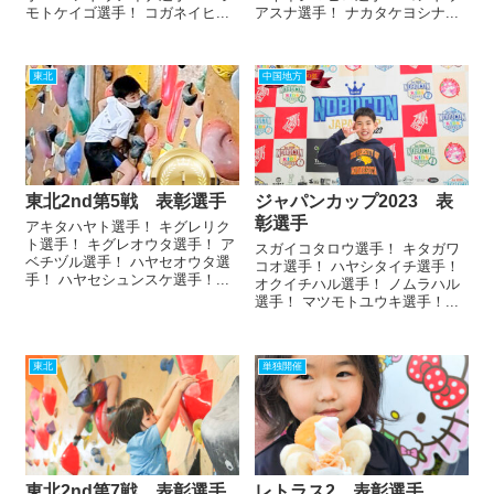
モトケイゴ選手！ コガネイヒ...
アスナ選手！ ナカタケヨシナ...
東北
中国地方
東北2nd第5戦 表彰選手
ジャパンカップ2023 表
彰選手
アキタハヤト選手！ キグレリク
ト選手！ キグレオウタ選手！ ア
スガイコタロウ選手！ キタガワ
ベチヅル選手！ ハヤセオウタ選
コオ選手！ ハヤシタイチ選手！
手！ ハヤセシュンスケ選手！...
オクイチハル選手！ ノムラハル
選手！ マツモトユウキ選手！...
東北
単独開催
東北2nd第7戦 表彰選手
レトラス2 表彰選手