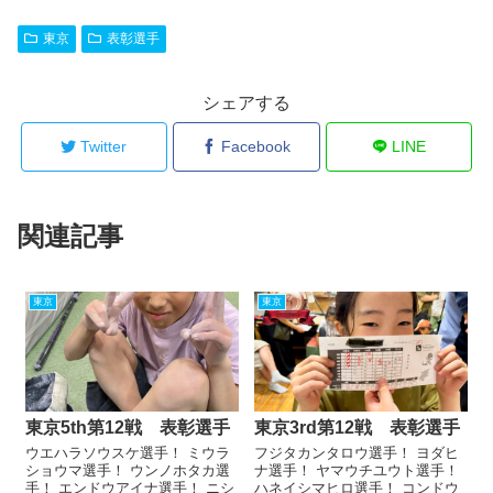
東京
表彰選手
シェアする
Twitter
Facebook
LINE
関連記事
東京
東京
東京5th第12戦 表彰選手
東京3rd第12戦 表彰選手
ウエハラソウスケ選手！ ミウラ
フジタカンタロウ選手！ ヨダヒ
ショウマ選手！ ウンノホタカ選
ナ選手！ ヤマウチユウト選手！
手！ エンドウアイナ選手！ ニシ
ハネイシマヒロ選手！ コンドウ