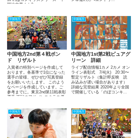
国地方早くも2...
中国地方
中国地方
中国地方2nd第４戦ボン
中国地方1st第2戦ピュアグ
ド リザルト
リーン 詳細
入賞者の特別ページを作成して
ライブ配信情報1カメ 2カメ オン
おります。各基準で1位になった
ライン表彰式 7/4(火) 20:30〜
選手の皆様、ぜひぜひ写真登録
暫定リザルト（集計即反映 読
をお願いいたします。 このよう
み込みが遅い場合があります）
なページを作成しています。ご
詳細な完登結果 2020年より全国
参考までに。東京2nd第11戦表彰
で開催している「のぼコンキ...
選手 下記のアドバンスクラス優
勝・準優勝・第3位、一般クラ
ス...
中国地方
中国地方