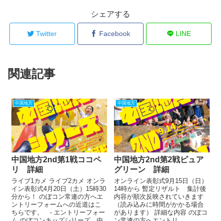
シェアする
Twitter
Facebook
LINE
関連記事
中国地方
中国地方
中国地方2nd第1戦ココペ
中国地方2nd第2戦ピュア
リ 詳細
グリーン 詳細
ライブ1カメ ライブ2カメ オンラ
オンライン表彰式9月15日（日）
イン表彰式4月20日（土）15時30
14時から 暫定リザルト 集計後
分から！ のぼコン常連の方へエ
内容が順次反映されていきます
ントリーフォームへの近道はこ
（読み込みに時間がかかる場合
ちらです。 - エントリーフォー
があります） 詳細な内容 のぼコ
ム のぼコンキッズシリーズ 中
ン常連の方へエントリ...