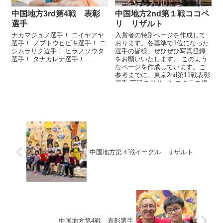
中国地方3rd第4戦 表彰
中国地方2nd第１戦ココペ
選手
リ リザルト
ナカマジュノ選手！ ニイヤアヤ
入賞者の特別ページを作成して
選手！ ノブトウヒビキ選手！ ニ
おります。各基準で1位になった
シムラリク選手！ ヒラノソウタ
選手の皆様、ぜひぜひ写真登録
選手！ タナカレナ選手！ ...
をお願いいたします。 このよう
なページを作成しています。ご
参考までに。東京2nd第11戦表彰
選手 下記のアドバンスクラス優
勝・準優勝・第3位、一般クラ
ス...
中国地方第４戦イーグル リザルト
中国地方第4戦 表彰選手