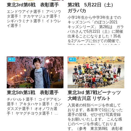
東北3rd第6戦 表彰選手
第2戦 5月22日（土）
ガラパカ
エンドウアイナ選手！ アベソウ
タ選手！ ナカヤマジュナ選手！
小学1年生から中学3年生までの
シギハラミナト選手！ イトウレ
キッズコンペ「のぼコン2021
イ選手！
キッズシリーズ」 第2戦は ガラ
パカさんで5月22日（土）に開催
出来ることになりました！35名
を2グループに分けての開催で、
70名までご参加いただけます！
新型コロ...
東北
東北
東北5th第1戦 表彰選手
東北3rd 第7戦ビーナッツ
大崎古川店 リザルト
チバハルト選手！ コイデアモン
選手！ アキタハヤト選手！ カン
入賞者の特別ページを作成して
ダスズナ選手！ オオノワカ選
おります。各基準で1位になった
手！ ヤマグチヨウタ選手！ ...
選手の皆様、ぜひぜひ写真登録
をお願いいたします。 こんな感
じのページを作成しておりま
す。（参考 東京第8戦 表彰者