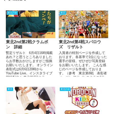
東北詳細
東北
東北2nd第2戦クラムボ
東北2nd第4戦スパロウ
ン 詳細
ズ リザルト
暫定リザルト 6月4日16時掲載
入賞者の特別ページを作成して
あれ？と思うところありました
おります。各基準で1位になった
らお手数おかけしますがご指摘
選手の皆様、ぜひぜひ写真登録
お願いいたします。 オンライン
をお願いいたします。 こんな感
表彰式は6月6日20時から
じのページを作成しておりま
YouTube Live、インスタライブ
す。（参考 東京第8戦 表彰者
同時配信！ 東北第2戦クラ...
ページ） アドバンスクラス1位、
準優勝、第3位・総合優勝、準優
勝...
東北
東北詳細