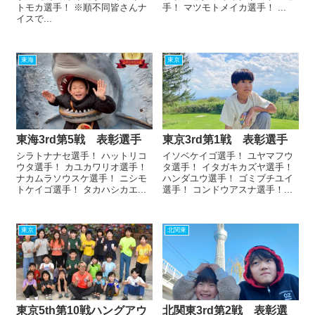
トモカ選手！ ※順不同皆さんナ
手！ マツモトメイカ選手！ ...
イスで...
東海
東京
東海3rd第5戦 表彰選手
東京3rd第1戦 表彰選手
シラトナナセ選手！ ハットリコ
イソベケイゴ選手！ ユヤマフウ
ウタ選手！ カユカワリオ選手！
タ選手！ イタガキカズヤ選手！
ナカムラソウスケ選手！ ニシモ
ハンダユウ選手！ ゴミブチユイ
トケイゴ選手！ タカハシカエ...
選手！ コンドウアスナ選手！...
東京
北関東
東京5th第10戦ハングアウ
北関東3rd第2戦 表彰選