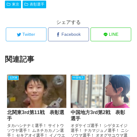
東京
表彰選手
シェアする
Twitter
Facebook
LINE
関連記事
北関東
中国地方
北関東3rd第11戦 表彰選
中国地方3rd第2戦 表彰
手
選手
タカハシナナミ選手！ サイトウ
オダケイゴ選手！ シゲタエイジ
ソウヤ選手！ ムネチカカノン選
選手！ ナカマジュノ選手！ ニシ
手！ セキアオイ選手！ イノウエ
ソウマ選手！ オオグサユウマ選