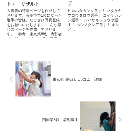
ト＋ リザルト
手
入賞者の特別ページを作成して
ヒロハタカンタ選手！ ハタケヤ
おります。各基準で1位になった
マコウタロウ選手！ コイケカレ
選手の皆様、ぜひぜひ写真登録
ン選手！ シバザキシュウヤ選
をお願いいたします。 こんな感
手！ ホシノクレア選手！ ホシ
じのページを作成しておりま
ノ...
す。（参考 東京第8戦 表彰者
ページ） マスタークラス優勝・
アドバンスクラス優勝、準優...
東京4th第6戦ボルコム 詳細
四国第3戦 表彰選手