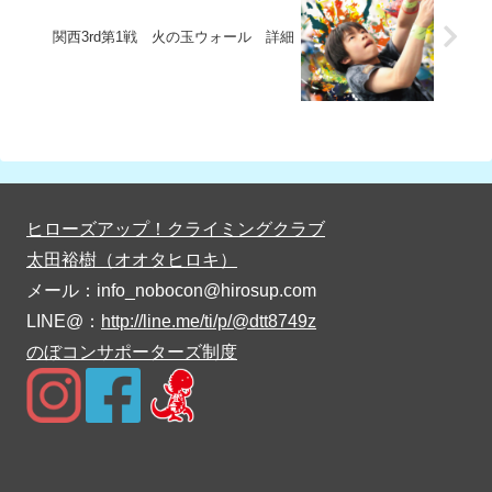
関西3rd第1戦 火の玉ウォール 詳細
ヒローズアップ！クライミングクラブ
太田裕樹（オオタヒロキ）
メール：info_nobocon@hirosup.com
LINE@：
http://line.me/ti/p/@dtt8749z
のぼコンサポーターズ制度