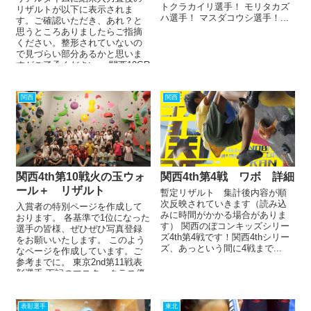
トクラカイリ選手！ モリタカズ
リザルトが以下に表示されま
ハ選手！ マスダコウシ選手！...
す。ご確認いただき、あれ？と
思うところありましたらご指摘
ください。整形されていないの
で見づらい部分あるかと思いま
すがご了承ください。 関西10GR
サンガ...
関西
関西
関西4th第10戦火の玉ウォ
関西4th第4戦 ワボ 詳細
ール＋ リザルト
暫定リザルト 集計後内容が順
次反映されていきます（読み込
入賞者の特別ページを作成して
みに時間がかかる場合がありま
おります。 各基準で1位になった
す） 関西のぼコンキッズシリー
選手の皆様、ぜひぜひ写真登録
ズ4th第4戦です！関西4thシリー
をお願いいたします。 このよう
ズ、あっという間に4戦まで...
なページを作成しています。ご
参考までに。 東京2nd第11戦表
彰選手 下記のマスタークラス優
勝・準...
表彰選手
東北