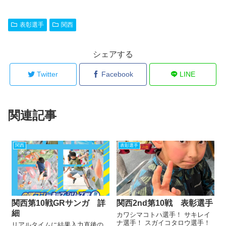
表彰選手
関西
シェアする
Twitter
Facebook
LINE
関連記事
関西
表彰選手
関西第10戦GRサンガ 詳
関西2nd第10戦 表彰選手
細
カワシマコトハ選手！ サキレイ
ナ選手！ スガイコタロウ選手！
リアルタイムに結果入力直後の