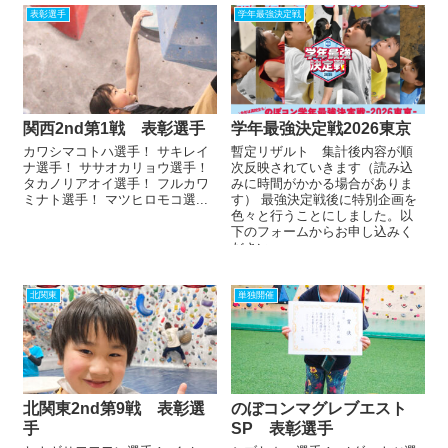
表彰選手
学年最強決定戦
関西2nd第1戦 表彰選手
学年最強決定戦2026東京
カワシマコトハ選手！ サキレイ
暫定リザルト 集計後内容が順
ナ選手！ ササオカリョウ選手！
次反映されていきます（読み込
タカノリアオイ選手！ フルカワ
みに時間がかかる場合がありま
ミナト選手！ マツヒロモコ選...
す） 最強決定戦後に特別企画を
色々と行うことにしました。以
下のフォームからお申し込みく
ださい。 ...
北関東
単独開催
北関東2nd第9戦 表彰選
のぼコンマグレブエスト
手
SP 表彰選手