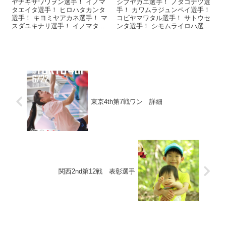
ヤナギサワワヲン選手！ イノマ
シブヤカエ選手！ ノダコナツ選
タエイタ選手！ ヒロハタカンタ
手！ カワムラジュンペイ選手！
選手！ キヨミヤアカネ選手！ マ
コビヤマワタル選手！ サトウセ
スダユキナリ選手！ イノマタ...
ンタ選手！ シモムライロハ選...
東京4th第7戦ワン 詳細
関西2nd第12戦 表彰選手