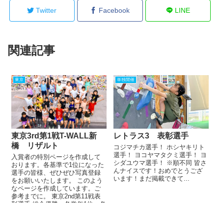
Twitter
Facebook
LINE
関連記事
東京
単独開催
東京3rd第1戦T-WALL新
レトラス3 表彰選手
橋 リザルト
コジマチカ選手！ ホシヤキリト
選手！ ヨコヤマタクミ選手！ ヨ
入賞者の特別ページを作成して
シダユウマ選手！ ※順不同 皆さ
おります。各基準で1位になった
んナイスです！おめでとうござ
選手の皆様、ぜひぜひ写真登録
います！まだ掲載できて...
をお願いいたします。 このよう
なページを作成しています。ご
参考までに。 東京2nd第11戦表
彰選手 総合優勝・各学年1位・各
のぼコンランク1位の選...