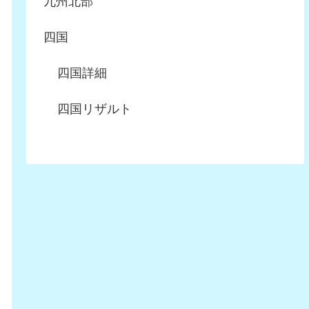
九州北部
四国
四国詳細
四国リザルト