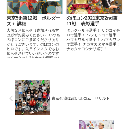
東京5th第12戦 ボルダー
のぼコン2021東京2nd第
ズ＋ 詳細
11戦 表彰選手
大切なお知らせ（参加される方
タカクハルキ選手！ サジコイチ
は必ずお読みください） いつも
ロウ選手！ ハシモトココ選手！
のぼコンにご参加くださりあり
ハマカワルイ選手！ ハマカワレ
がとうございます。のぼコンの
オ選手！ ナカサカタマキ選手！
ヒロです。先日インスタでもお
ナカタケヨシナリ選手！...
知らせさせていただいたのです
が今大会から2点大きな変更があ
ります。1. エントリ...
東京4th第12戦ボルコム リザルト