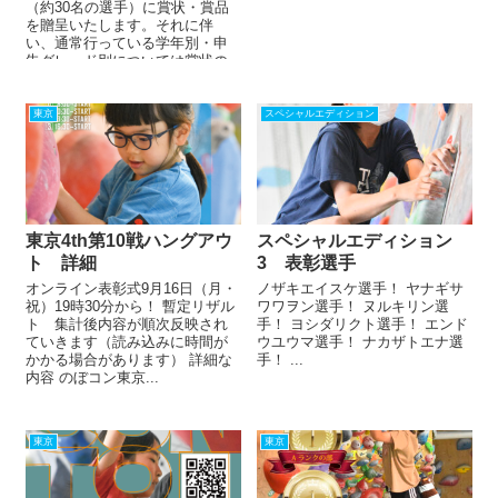
（約30名の選手）に賞状・賞品
を贈呈いたします。それに伴
い、通常行っている学年別・申
告グレード別については賞状の
みとなり賞品のプレゼントは今
回は行いません...
東京
スペシャルエディション
東京4th第10戦ハングアウ
スペシャルエディション
ト 詳細
3 表彰選手
オンライン表彰式9月16日（月・
ノザキエイスケ選手！ ヤナギサ
祝）19時30分から！ 暫定リザル
ワワヲン選手！ ヌルキリン選
ト 集計後内容が順次反映され
手！ ヨシダリクト選手！ エンド
ていきます（読み込みに時間が
ウユウマ選手！ ナカザトエナ選
かかる場合があります） 詳細な
手！ ...
内容 のぼコン東京...
東京
東京