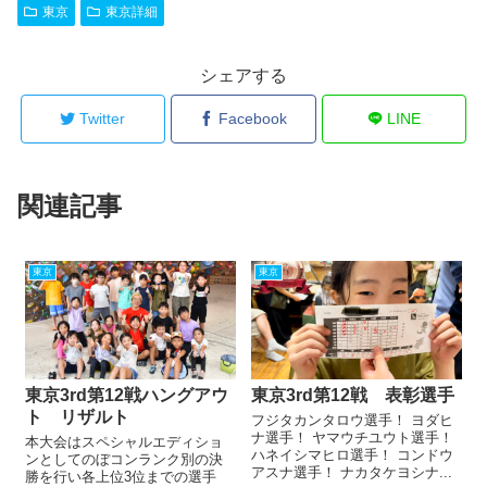
東京
東京詳細
シェアする
Twitter
Facebook
LINE
関連記事
東京
東京
東京3rd第12戦ハングアウ
東京3rd第12戦 表彰選手
ト リザルト
フジタカンタロウ選手！ ヨダヒ
ナ選手！ ヤマウチユウト選手！
本大会はスペシャルエディショ
ハネイシマヒロ選手！ コンドウ
ンとしてのぼコンランク別の決
アスナ選手！ ナカタケヨシナ...
勝を行い各上位3位までの選手