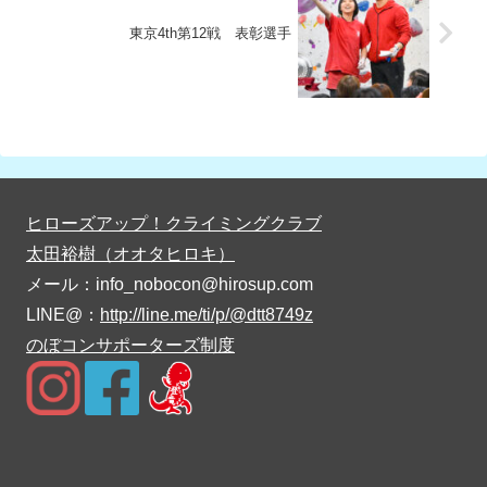
東京4th第12戦 表彰選手
ヒローズアップ！クライミングクラブ
太田裕樹（オオタヒロキ）
メール：info_nobocon@hirosup.com
LINE@：
http://line.me/ti/p/@dtt8749z
のぼコンサポーターズ制度