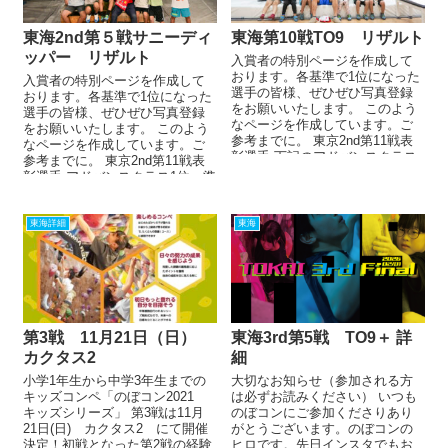
東海2nd第５戦サニーディ
東海第10戦TO9 リザルト
ッパー リザルト
入賞者の特別ページを作成して
おります。各基準で1位になった
入賞者の特別ページを作成して
選手の皆様、ぜひぜひ写真登録
おります。各基準で1位になった
をお願いいたします。 このよう
選手の皆様、ぜひぜひ写真登録
なページを作成しています。ご
をお願いいたします。 このよう
参考までに。 東京2nd第11戦表
なページを作成しています。ご
彰選手 下記のアドバンスクラス
参考までに。 東京2nd第11戦表
優勝、一般クラス総合優勝...
彰選手 アドバンスクラス1位、準
優勝、第3位・一...
東海詳細
東海
第3戦 11月21日（日）
東海3rd第5戦 TO9＋ 詳
カクタス2
細
小学1年生から中学3年生までの
大切なお知らせ（参加される方
キッズコンペ「のぼコン2021
は必ずお読みください） いつも
キッズシリーズ」 第3戦は11月
のぼコンにご参加くださりあり
21日(日) カクタス2 にて開催
がとうございます。のぼコンの
決定！初戦となった第2戦の経験
ヒロです。先日インスタでもお