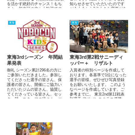
を活かす絶好のチャンス！もち
知らせさせていただいたのです
ろん、初参戦の方も大歓迎です
が今大会から2点大きな変更があ
＾＾「刺激を受けた...
ります。1. エントリ...
東海
東海
東海3rdシーズン 年間結
東海3rd第2戦サニーディ
果発表
ッパー＋ リザルト
御礼 シーズン累計296名の方に
入賞者の特別ページを作成して
ご参加いただきました。参加し
おります。各基準で1位になった
てくださった選手の皆さん、保
選手の皆様、ぜひぜひ写真登録
護者の皆さん、開催にご協力い
をお願いいたします。 このよう
ただいたジムの皆さん、協賛し
なページを作成しています。ご
てくださっている皆さん、セッ
参考までに。 東京2nd第11戦表
ター陣、スタッフの皆さん、ジ
彰選手 アドバンスクラス優勝・
ャッジの皆さん、カメラマン
準優勝・第3位、一...
の...