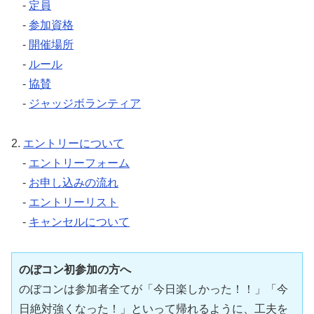
-
定員
-
参加資格
-
開催場所
-
ルール
-
協賛
-
ジャッジボランティア
2.
エントリーについて
-
エントリーフォーム
-
お申し込みの流れ
-
エントリーリスト
-
キャンセルについて
のぼコン初参加の方へ
のぼコンは参加者全てが「今日楽しかった！！」「今
日絶対強くなった！」といって帰れるように、工夫を