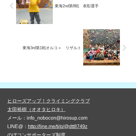
東海2nd第8戦 表彰選手
東海3rd第1戦オルコ＋ リザルト
ヒローズアップ！クライミングクラブ
太田裕樹（オオタヒロキ）
メール：info_nobocon@hirosup.com
LINE@：
http://line.me/ti/p/@dtt8749z
のぼコンサポーターズ制度