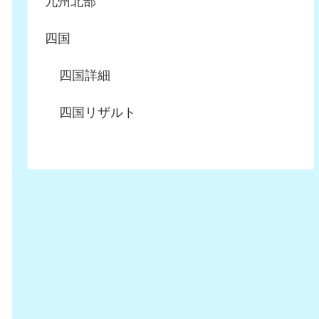
九州北部
四国
四国詳細
四国リザルト