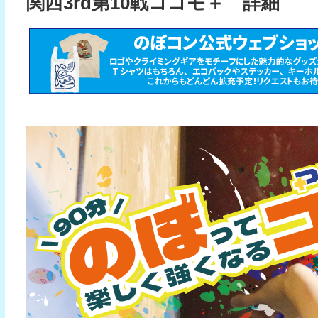
関西3rd第10戦ココモ＋ 詳細