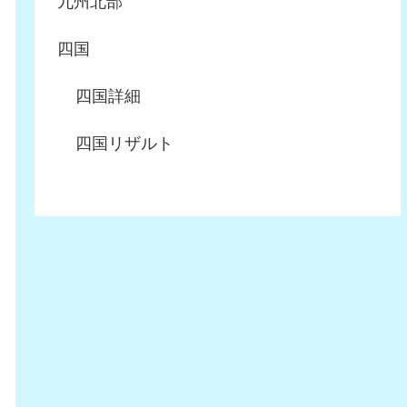
九州北部
四国
四国詳細
四国リザルト