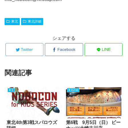
東北
東北詳細
シェアする
Twitter
Facebook
LINE
関連記事
東北
東北詳細
東北4th第3戦スパロウズ
第6戦 9月5日（日） ビー