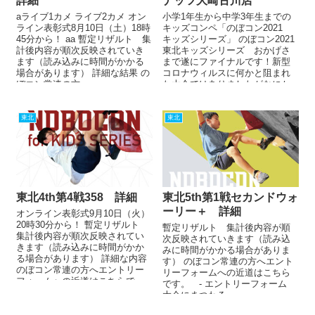
詳細
ナッツ大崎古川店
aライブ1カメ ライブ2カメ オン
小学1年生から中学3年生までの
ライン表彰式8月10日（土）18時
キッズコンペ「のぼコン2021
45分から！ aa 暫定リザルト 集
キッズシリーズ」 のぼコン2021
計後内容が順次反映されていき
東北キッズシリーズ おかげさ
ます（読み込みに時間がかかる
まで遂にファイナルです！新型
場合があります） 詳細な結果 の
コロナウィルスに何かと阻まれ
ぼコン常連の方へ...
た大会ではありましたがなにか
と思うように立ち行かない...
東北
東北
東北4th第4戦358 詳細
東北5th第1戦セカンドウォ
ーリー＋ 詳細
オンライン表彰式9月10日（火）
20時30分から！ 暫定リザルト
暫定リザルト 集計後内容が順
集計後内容が順次反映されてい
次反映されていきます（読み込
きます（読み込みに時間がかか
みに時間がかかる場合がありま
る場合があります） 詳細な内容
す） のぼコン常連の方へエント
のぼコン常連の方へエントリー
リーフォームへの近道はこちら
フォームへの近道はこちらで...
です。 - エントリーフォーム
大会にまつわる...