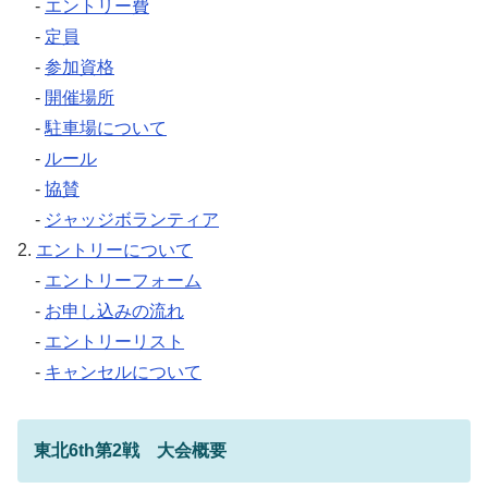
-
エントリー費
-
定員
-
参加資格
-
開催場所
-
駐車場について
-
ルール
-
協賛
-
ジャッジボランティア
2.
エントリーについて
-
エントリーフォーム
-
お申し込みの流れ
-
エントリーリスト
-
キャンセルについて
東北6th第2戦 大会概要