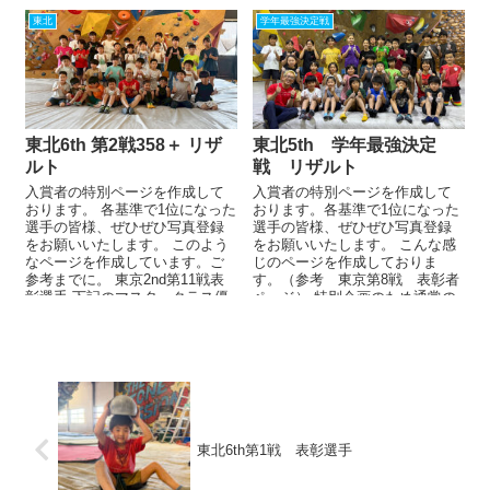
東北
学年最強決定戦
東北6th 第2戦358＋ リザ
東北5th 学年最強決定
ルト
戦 リザルト
入賞者の特別ページを作成して
入賞者の特別ページを作成して
おります。 各基準で1位になった
おります。各基準で1位になった
選手の皆様、ぜひぜひ写真登録
選手の皆様、ぜひぜひ写真登録
をお願いいたします。 このよう
をお願いいたします。 こんな感
なページを作成しています。ご
じのページを作成しておりま
参考までに。 東京2nd第11戦表
す。（参考 東京第8戦 表彰者
彰選手 下記のマスタークラス優
ページ） 特別企画のため通常の
勝・準...
のぼコンと異なり賞品登録はご
ざ...
東北6th第1戦 表彰選手