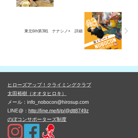
東北6th第3戦 ナナシノ+ 詳細
ヒローズアップ！クライミングクラブ
太田裕樹（オオタヒロキ）
メール：info_nobocon@hirosup.com
LINE@：
http://line.me/ti/p/@dtt8749z
のぼコンサポーターズ制度