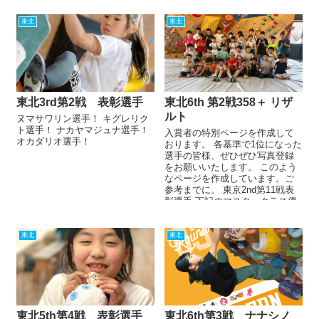
東北
東北
東北3rd第2戦 表彰選手
東北6th 第2戦358＋ リザ
ルト
ヌマサワリン選手！ キグレリク
ト選手！ ナカヤマジュナ選手！
入賞者の特別ページを作成して
オカダリオ選手！
おります。 各基準で1位になった
選手の皆様、ぜひぜひ写真登録
をお願いいたします。 このよう
なページを作成しています。ご
参考までに。 東京2nd第11戦表
彰選手 下記のマスタークラス優
勝・準...
東北
東北
東北5th第4戦 表彰選手
東北6th第3戦 ナナシノ