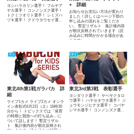
+ 詳細
ヨシハラカリン選手！ フルヤア
ヤカ選手！ コンノシズク選手！
お知らせお支払い方法が変わり
トクミツオリト選手！ シミズハ
ました！詳しくはページ下部の
ヅキ選手！ クドウヨウセイ選...
申し込みの流れをご覧くださ
い。 暫定リザルト 集計後内容
が順次反映されていきます（読
み込みに時間がかかる場合があ
ります） ...
東北
東北
東北4th第1戦ガラパカ 詳
東北3rd第3戦 表彰選手
細
ヨシダリク選手！ ヤベサクタロ
ウ選手！ ハヤセオウタ選手！ ジ
ライブ1カメ ライブ2カメ オンラ
ュウモンジヒナタ選手！ コバヤ
イン表彰式6月2日（土）16時30
シマホ選手！ コンノシズク選...
分から！ トピックスでは「発育
の時期と競技への打ち込み」に
ついて話します！ 暫定リザル
ト 集計後内容が順次反映され
ていきます（読み込みに時間が