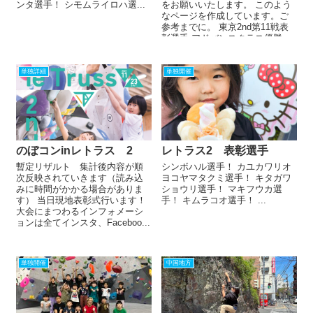
ンタ選手！ シモムライロハ選...
をお願いいたします。 このよう
なページを作成しています。ご
参考までに。 東京2nd第11戦表
彰選手 アドバンスクラス優勝、
準優勝、第3位・アドバン...
単独詳細
単独開催
のぼコンinレトラス 2
レトラス2 表彰選手
暫定リザルト 集計後内容が順
シンボハル選手！ カユカワリオ
次反映されていきます（読み込
ヨコヤマタクミ選手！ キタガワ
みに時間がかかる場合がありま
ショウリ選手！ マキフウカ選
す） 当日現地表彰式行います！
手！ キムラコオ選手！ ...
大会にまつわるインフォメーシ
ョンは全てインスタ、Faceboo...
単独開催
中国地方