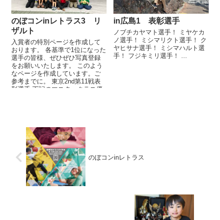
のぼコンinレトラス3 リ
in広島1 表彰選手
ザルト
ノブチカヤマト選手！ ミヤケカ
ノ選手！ ミシマリクト選手！ ク
入賞者の特別ページを作成して
ヤヒサナ選手！ ミシマハルト選
おります。 各基準で1位になった
手！ フジキミリ選手！ ...
選手の皆様、ぜひぜひ写真登録
をお願いいたします。 このよう
なページを作成しています。ご
参考までに。 東京2nd第11戦表
彰選手 下記のマスタークラス優
勝・準...
のぼコンinレトラス