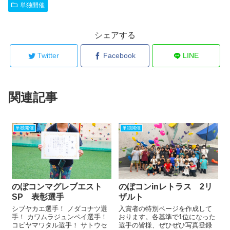
単独開催
シェアする
Twitter
Facebook
LINE
関連記事
単独開催
単独開催
のぼコンマグレブエスト
のぼコンinレトラス 2リ
SP 表彰選手
ザルト
シブヤカエ選手！ ノダコナツ選
入賞者の特別ページを作成して
手！ カワムラジュンペイ選手！
おります。各基準で1位になった
コビヤマワタル選手！ サトウセ
選手の皆様、ぜひぜひ写真登録