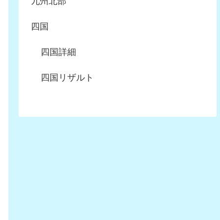
九州北部
四国
四国詳細
四国リザルト