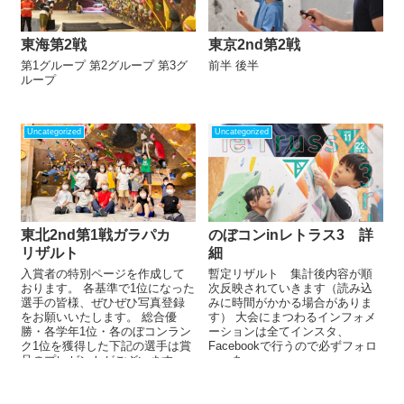
東海第2戦
東京2nd第2戦
第1グループ 第2グループ 第3グ
前半 後半
ループ
Uncategorized
Uncategorized
東北2nd第1戦ガラパカ
のぼコンinレトラス3 詳
リザルト
細
入賞者の特別ページを作成して
暫定リザルト 集計後内容が順
おります。 各基準で1位になった
次反映されていきます（読み込
選手の皆様、ぜひぜひ写真登録
みに時間がかかる場合がありま
をお願いいたします。 総合優
す） 大会にまつわるインフォメ
勝・各学年1位・各のぼコンラン
ーションは全てインスタ、
ク1位を獲得した下記の選手は賞
Facebookで行うので必ずフォロ
品のプレゼントがございます。
ー、あ...
＊申告グレード別での1位の方
は...