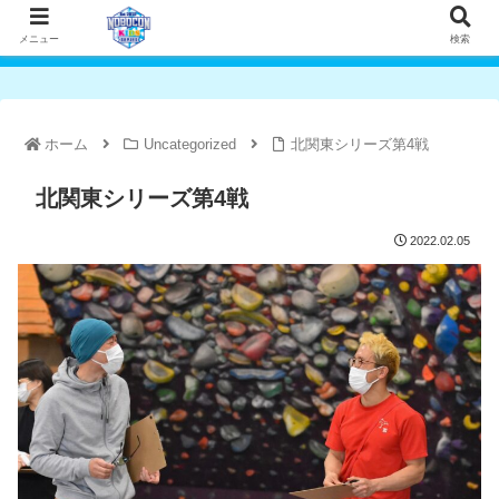
メニュー
検索
ホーム
Uncategorized
北関東シリーズ第4戦
北関東シリーズ第4戦
2022.02.05