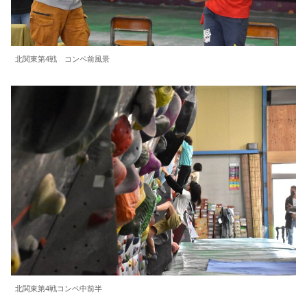
北関東第4戦 コンペ前風景
北関東第4戦コンペ中前半