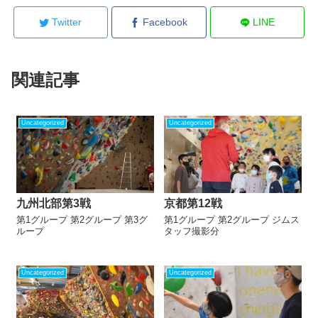
Twitter
Facebook
LINE
関連記事
Uncategorized
Uncategorized
九州北部第3戦
京都第12戦
第1グループ 第2グループ 第3グ
第1グループ 第2グループ ジムス
ループ
タッフ撮影分
Uncategorized
Uncategorized