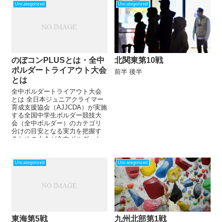
Uncategorized
Uncategorized
のぼコンPLUSとは・全中
北関東第10戦
ボルダートライアウト大会
前半 後半
とは
全中ボルダートライアウト大会
とは 全日本ジュニアクライマー
育成支援協会（AJJCDA）が実施
する全国中学生ボルダー競技大
会（全中ボルダー）のカテゴリ
分けの目安となる実力を把握す
るための大会が全中ボルダート
ライアウト大会です。 ...
Uncategorized
Uncategorized
東海第5戦
九州北部第1戦