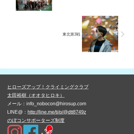
東北第3戦
ヒローズアップ！クライミングクラブ
太田裕樹（オオタヒロキ）
メール：info_nobocon@hirosup.com
LINE@：
http://line.me/ti/p/@dtt8749z
のぼコンサポーターズ制度