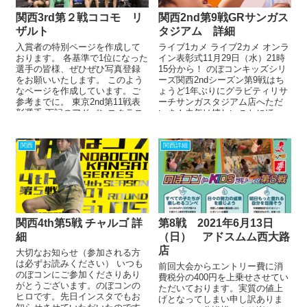
関西3rd第２戦ココモ リ
関西2nd第9戦GRサンガス
ザルト
タジアム 詳細
入賞者の特別ページを作成して
ライブ1カメ ライブ2カメ オンラ
おります。 各基準で1位になった
イン表彰式11月29日（水）21時
選手の皆様、ぜひぜひ写真登録
15分から！ のぼコンキッズシリ
をお願いいたします。 このよう
ーズ関西2ndシーズン第9戦はち
なページを作成しています。ご
ょうど1年ぶりにグラビティリサ
参考までに。 東京2nd第11戦表
ーチサンガスタジアム店へただ
彰選手 下記のアドバンスクラス
いま！去年は嬉しいことにほ
優勝、アドバン...
ぼ...
関西
関西詳細
関西4th第5戦 チャルゴ 詳
第8戦 2021年6月13日
細
（日） アドスムム西大路
店
大切なお知らせ（参加される方
は必ずお読みください） いつも
前回大会からエントリー費に消
のぼコンにご参加くださりあり
費税分の400円を上乗せさせてい
がとうございます。のぼコンの
ただいております。実質の値上
ヒロです。先日インスタでもお
げとなってしまい申し訳ありま