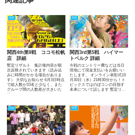
関西
関西
関西4th第9戦 ココモ松帆
関西3rd第5戦 ハイマー
店 詳細
トベルク 詳細
暫定リザルト 集計後内容が順
今戦のエントリー費などは当日
次反映されていきます（読み込
現地にて現金支払いをお願いい
みに時間がかかる場合がありま
たします。 オンライン表彰式10
す） 大切なお知らせ 6月3日時点
月30日（水）21時30分から！ト
で総人数が33名と少なく、また
ピックスではのぼコンの目指す
グループ間の人数差が大きいた
未来について話します 暫定リ...
め...
関西
関西