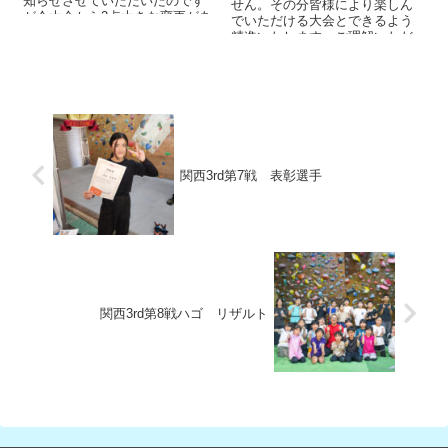
知らせさせていただいたのです
せん。その分皆様により楽しん
が今大会から2点大きな変更があ
でいただける大会とできるよう
ります。1. エントリー費...
精進いたします。ご理解いただ
けますよう、お願いいたしま
す。 ...
関西3rd第7戦 表彰選手
関西3rd第8戦ハゴ リザルト