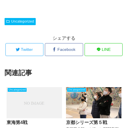
Uncategorized
シェアする
Twitter
Facebook
LINE
関連記事
Uncategorized
Uncategorized
東海第4戦
京都シリーズ第５戦