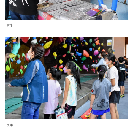
前半
後半